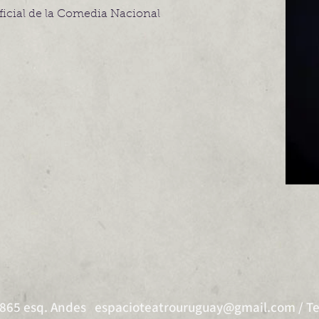
oficial de la Comedia Nacional
 865 esq. Andes
espacioteatrouruguay@gmail.com
/ Te